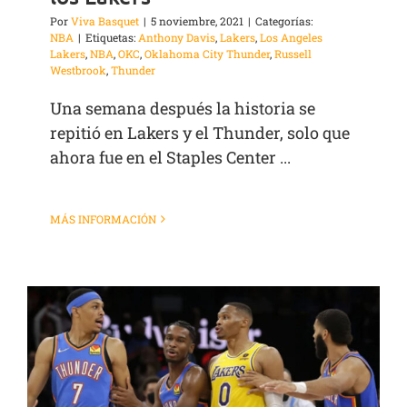
Por
Viva Basquet
|
5 noviembre, 2021
|
Categorías:
NBA
|
Etiquetas:
Anthony Davis
,
Lakers
,
Los Angeles
Lakers
,
NBA
,
OKC
,
Oklahoma City Thunder
,
Russell
Westbrook
,
Thunder
Una semana después la historia se
repitió en Lakers y el Thunder, solo que
ahora fue en el Staples Center ...
MÁS INFORMACIÓN