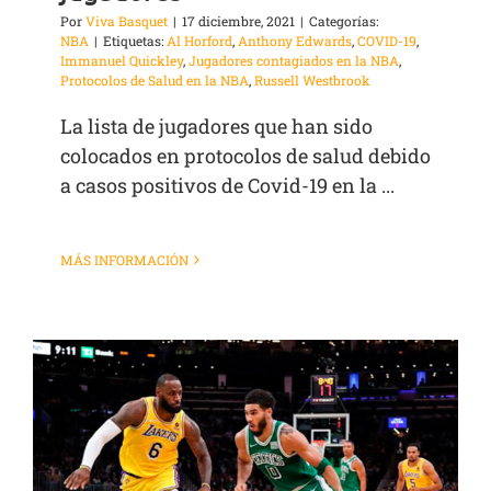
Por
Viva Basquet
|
17 diciembre, 2021
|
Categorías:
NBA
|
Etiquetas:
Al Horford
,
Anthony Edwards
,
COVID-19
,
Immanuel Quickley
,
Jugadores contagiados en la NBA
,
Protocolos de Salud en la NBA
,
Russell Westbrook
La lista de jugadores que han sido
colocados en protocolos de salud debido
a casos positivos de Covid-19 en la ...
MÁS INFORMACIÓN