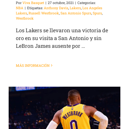
Por
Viva Basquet
|
27 octubre, 2021
|
Categorías:
NBA
|
Etiquetas:
Anthony Davis
,
Lakers
,
Los Angeles
Lakers
,
Russell Westbrook
,
San Antonio Spurs
,
Spurs
,
Westbrook
Los Lakers se llevaron una victoria de
oro en su visita a San Antonio y sin
LeBron James ausente por ...
MÁS INFORMACIÓN