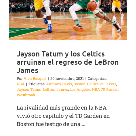
Jayson Tatum y los Celtics
arruinan el regreso de LeBron
James
Por
Viva Basquet
|
20 noviembre, 2021
|
Categorías:
NBA
|
Etiquetas:
Anthony Davis
,
Boston
,
Celtics vs Lakers
,
Jayson Tatum
,
LeBron James
,
Los Ángeles
,
NBA 75
,
Russell
Westbrook
La rivalidad más grande en la NBA
vivió otro capítulo y el TD Garden en
Boston fue testigo de una ...