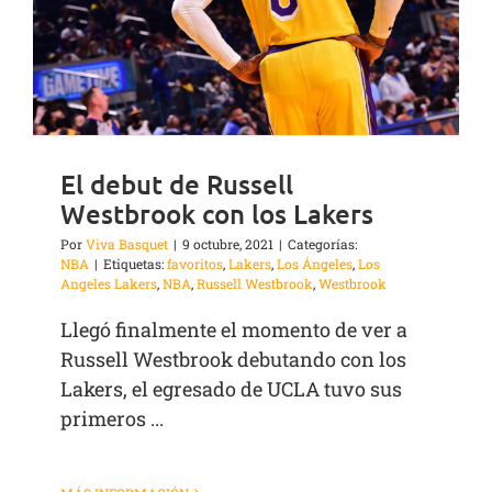
El debut de Russell
Westbrook con los Lakers
Por
Viva Basquet
|
9 octubre, 2021
|
Categorías:
NBA
|
Etiquetas:
favoritos
,
Lakers
,
Los Ángeles
,
Los
Angeles Lakers
,
NBA
,
Russell Westbrook
,
Westbrook
Llegó finalmente el momento de ver a
Russell Westbrook debutando con los
Lakers, el egresado de UCLA tuvo sus
primeros ...