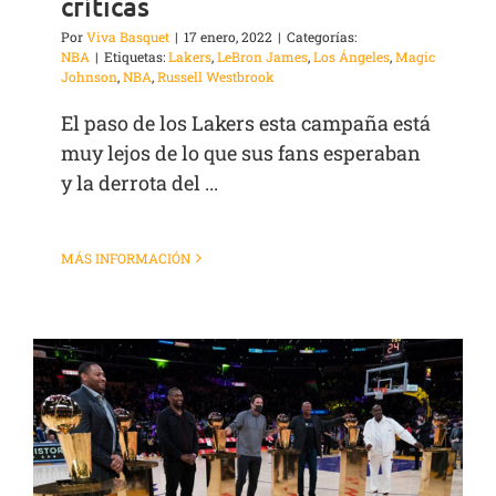
críticas
Por
Viva Basquet
|
17 enero, 2022
|
Categorías:
NBA
|
Etiquetas:
Lakers
,
LeBron James
,
Los Ángeles
,
Magic
Johnson
,
NBA
,
Russell Westbrook
El paso de los Lakers esta campaña está
muy lejos de lo que sus fans esperaban
y la derrota del ...
MÁS INFORMACIÓN