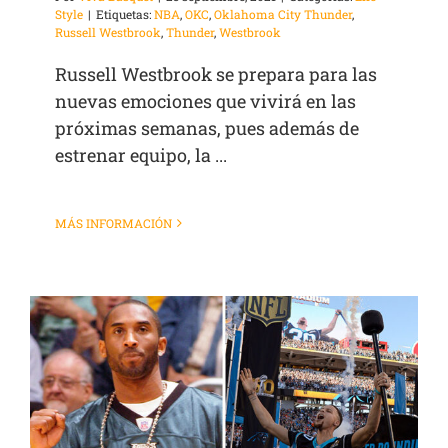
Style
|
Etiquetas:
NBA
,
OKC
,
Oklahoma City Thunder
,
Russell Westbrook
,
Thunder
,
Westbrook
Russell Westbrook se prepara para las
nuevas emociones que vivirá en las
próximas semanas, pues además de
estrenar equipo, la ...
MÁS INFORMACIÓN