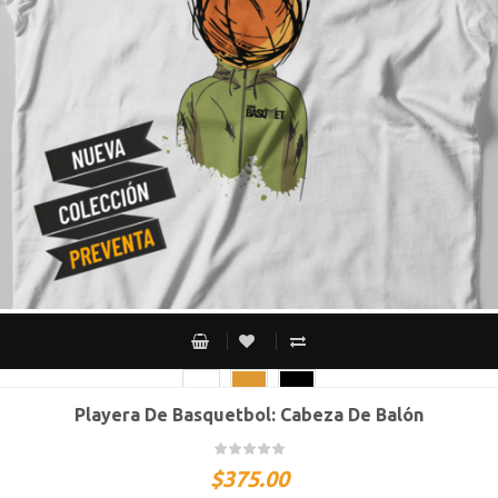
Playera De Basquetbol: Cabeza De Balón
CH
M
G
XG
XXG
$
375.00