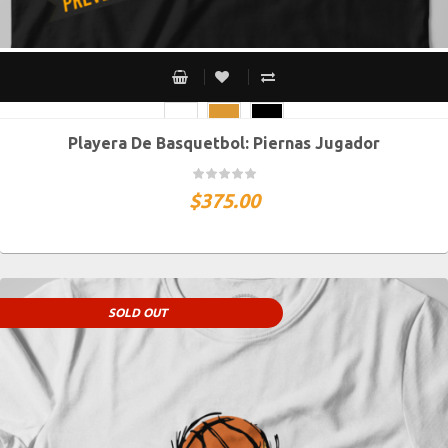
Playera De Basquetbol: Piernas Jugador
CH
M
G
XG
XXG
$
375.00
SOLD OUT