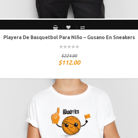
Playera De Basquetbol Para Niño – Gusano En Sneakers
Chico
Mediano
Grande
Extra Grande
$
224.00
$
112.00