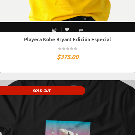
Playera Kobe Bryant Edición Especial
CH
M
G
XG
XXG
$
375.00
SOLD OUT