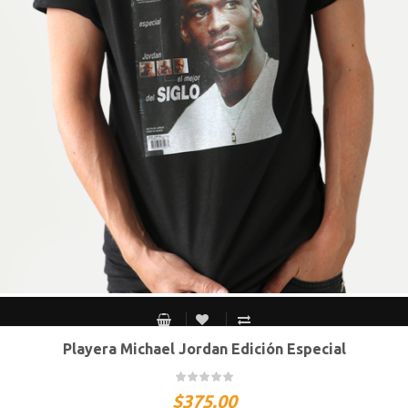
Playera Michael Jordan Edición Especial
CH
M
G
XG
XXG
$
375.00