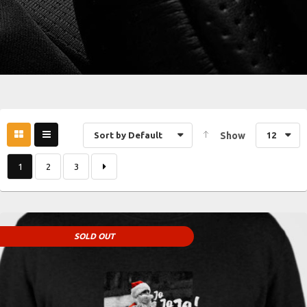
Sort by Default
Show
12
1
2
3
SOLD OUT