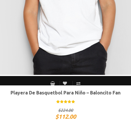
Playera De Basquetbol Para Niño – Baloncito Fan
Chico
Mediano
Grande
Extra Grande
$
224.00
$
112.00