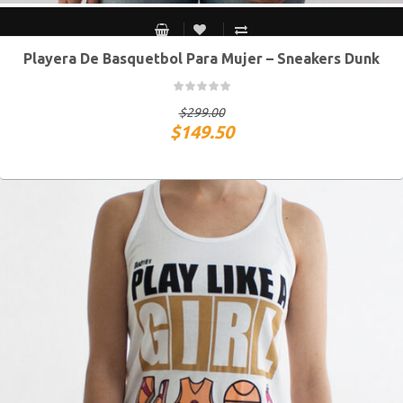
Playera De Basquetbol Para Mujer – Sneakers Dunk
S MEX / XS USA
M MEX / S USA
G MEX / M USA
XG MEX / G USA
$
299.00
$
149.50