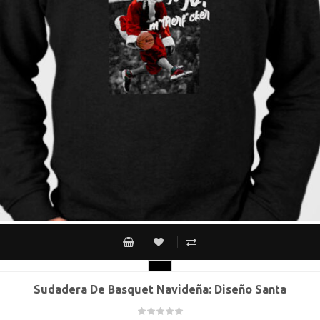
Sudadera De Basquet Navideña: Diseño Santa
CH
M
G
XG
XXG