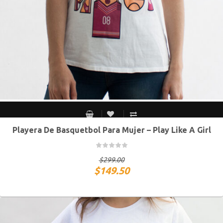
Playera De Basquetbol Para Mujer – Play Like A Girl
S MEX / XS USA
M MEX / S USA
G MEX / M USA
XG MEX / G USA
$
299.00
$
149.50