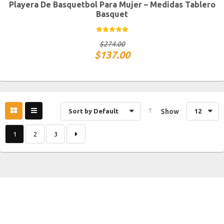
Playera De Basquetbol Para Mujer – Medidas Tablero
CH
M
G
XG
Basquet
$
274.00
$
137.00
Sort by Default
Show
12
1
2
3