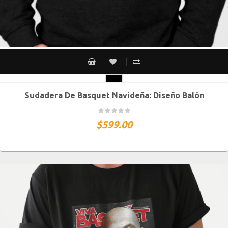
Sudadera De Basquet Navideña: Diseño Balón
CH
M
G
XG
XXG
$
599.00