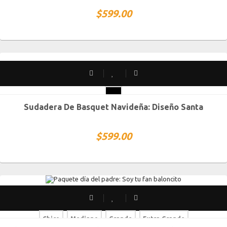
$
599.00
SOLD OUT
Sudadera De Basquet Navideña: Diseño Santa
CH
M
G
XG
XXG
$
599.00
Chico
Mediano
Grande
Extra Grande