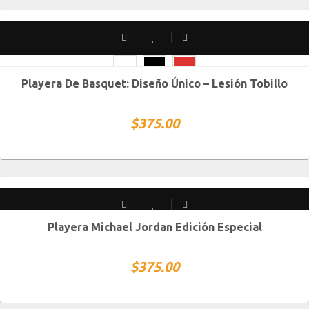
SOLD OUT
Playera De Basquet: Diseño Único – Lesión Tobillo
CH
M
G
XG
XXG
$
375.00
Playera Michael Jordan Edición Especial
CH
M
G
XG
XXG
$
375.00