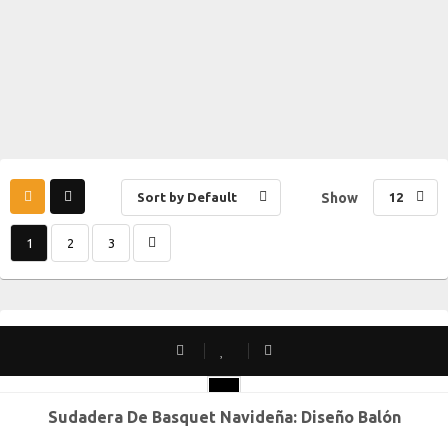
Sort by Default
Show
12
1
2
3
SOLD OUT
Sudadera De Basquet Navideña: Diseño Balón
CH
M
G
XG
XXG