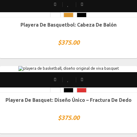
SOLD OUT
Playera De Basquetbol: Cabeza De Balón
CH
M
G
XG
XXG
$
375.00
SOLD OUT
Playera De Basquet: Diseño Único – Fractura De Dedo
CH
M
G
XG
XXG
$
375.00