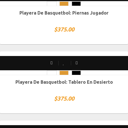
Playera De Basquetbol: Piernas Jugador
CH
M
G
XG
XXG
$
375.00
SOLD OUT
Playera De Basquetbol: Tablero En Desierto
CH
M
G
XG
XXG
$
375.00