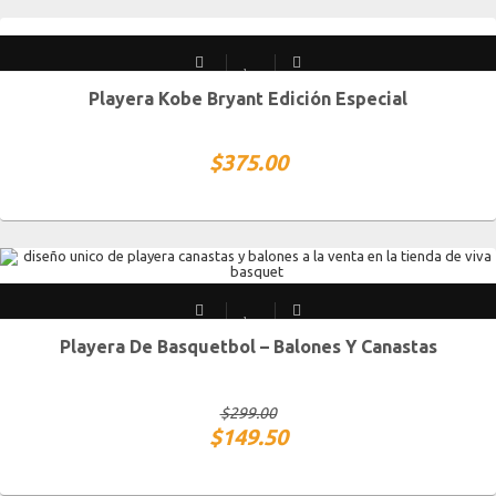
Playera Kobe Bryant Edición Especial
CH
M
G
XG
XXG
$
375.00
Playera De Basquetbol – Balones Y Canastas
S MEX / XS USA
M MEX / S USA
G MEX / M USA
XG MEX / G USA
$
299.00
$
149.50