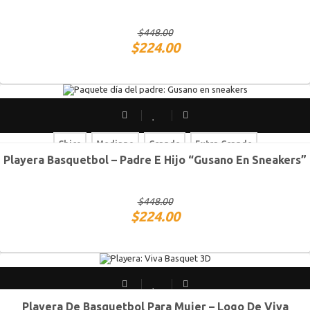
$
448.00
$
224.00
Chico
Mediano
Grande
Extra Grande
Playera Basquetbol – Padre E Hijo “Gusano En Sneakers”
Chico
Mediano
Grande
Extra Grande
$
448.00
$
224.00
Playera De Basquetbol Para Mujer – Logo De Viva