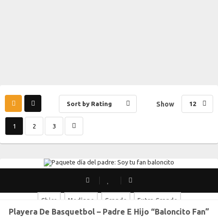
Sort by Rating
Show
12
1
2
3
Chico
Mediano
Grande
Extra Grande
Playera De Basquetbol – Padre E Hijo “Baloncito Fan”
Chico
Mediano
Grande
Extra Grande