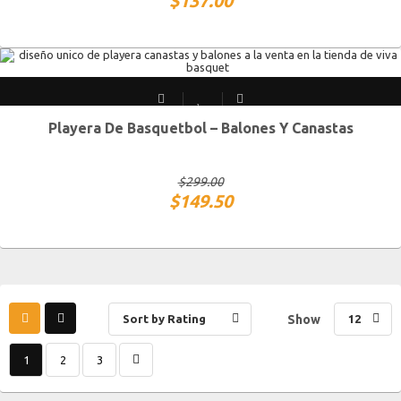
$
137.00
Playera De Basquetbol – Balones Y Canastas
S MEX / XS USA
M MEX / S USA
G MEX / M USA
XG MEX / G USA
$
299.00
$
149.50
Sort by Rating
Show
12
1
2
3