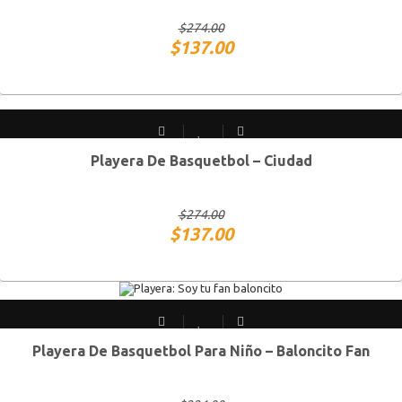
$
274.00
$
137.00
Playera De Basquetbol – Ciudad
CH
M
G
XG
$
274.00
$
137.00
Playera De Basquetbol Para Niño – Baloncito Fan
Chico
Mediano
Grande
Extra Grande