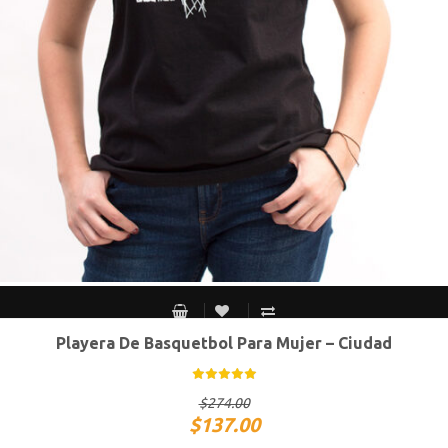
Playera De Basquetbol Para Mujer – Ciudad
CH
M
G
XG
$
274.00
$
137.00