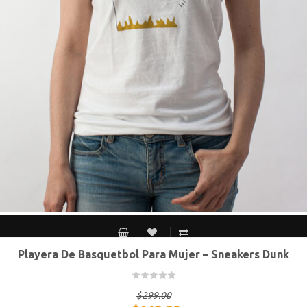
Playera De Basquetbol Para Mujer – Sneakers Dunk
S MEX / XS USA
M MEX / S USA
G MEX / M USA
XG MEX / G USA
$
299.00