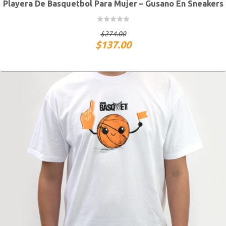
Playera De Basquetbol Para Mujer – Gusano En Sneakers
CH
M
G
XG
$
274.00
$
137.00