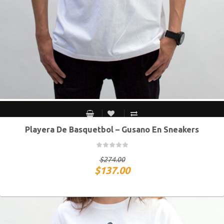
Playera De Basquetbol – Gusano En Sneakers
CH
M
G
XG
$
274.00
$
137.00