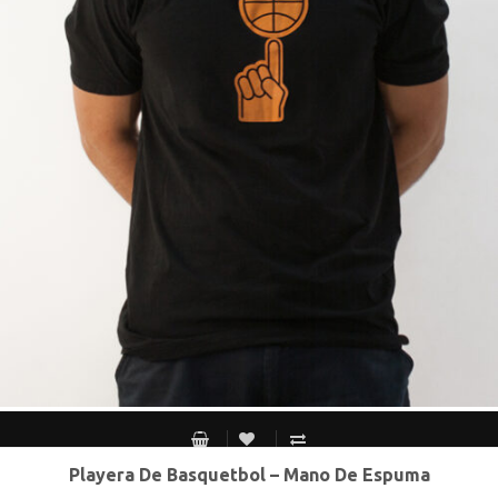
Playera De Basquetbol – Mano De Espuma
S MEX / XS USA
M MEX / S USA
G MEX / M USA
XG MEX / G USA