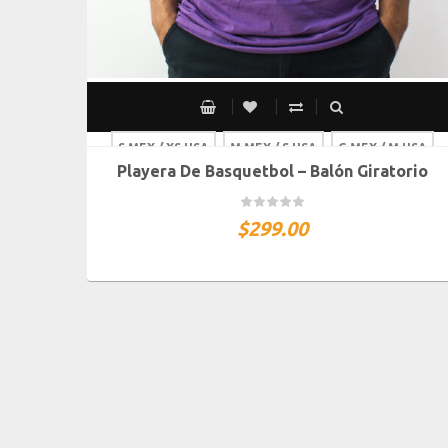
S MEX / XS USA
M MEX / S USA
G MEX / M USA
Playera De Basquetbol – Balón Giratorio
XG MEX / G USA
$
299.00