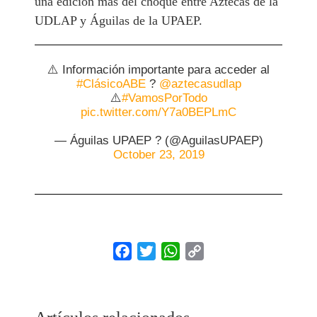
una edición más del choque entre Aztecas de la
UDLAP y Águilas de la UPAEP.
⚠️ Información importante para acceder al
#ClásicoABE
?
@aztecasudlap
⚠️
#VamosPorTodo
pic.twitter.com/Y7a0BEPLmC
— Águilas UPAEP ? (@AguilasUPAEP)
October 23, 2019
Facebook
Twitter
WhatsApp
Copy
Link