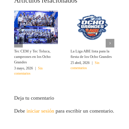
Artículos relacionados
Tec CEM y Tec Toluca,
La Liga ABE lista para la
B
campeones en los Ocho
fiesta de los Ocho Grandes
p
Grandes
25 abril, 2026
|
Sin
1
comentarios
c
3 mayo, 2026
|
Sin
comentarios
Deja tu comentario
Debe
iniciar sesión
para escribir un comentario.