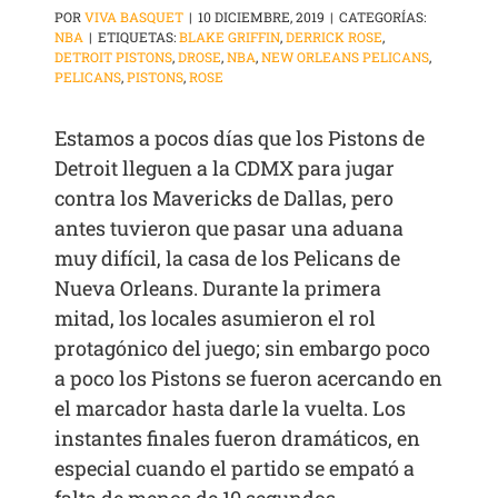
POR
VIVA BASQUET
|
10 DICIEMBRE, 2019
|
CATEGORÍAS:
NBA
|
ETIQUETAS:
BLAKE GRIFFIN
,
DERRICK ROSE
,
DETROIT PISTONS
,
DROSE
,
NBA
,
NEW ORLEANS PELICANS
,
PELICANS
,
PISTONS
,
ROSE
Estamos a pocos días que los Pistons de
Detroit lleguen a la CDMX para jugar
contra los Mavericks de Dallas, pero
antes tuvieron que pasar una aduana
muy difícil, la casa de los Pelicans de
Nueva Orleans. Durante la primera
mitad, los locales asumieron el rol
protagónico del juego; sin embargo poco
a poco los Pistons se fueron acercando en
el marcador hasta darle la vuelta. Los
instantes finales fueron dramáticos, en
especial cuando el partido se empató a
falta de menos de 10 segundos.