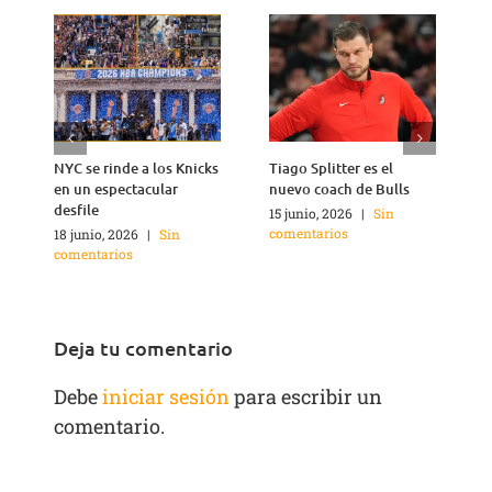
NYC se rinde a los Knicks
Tiago Splitter es el
J
en un espectacular
nuevo coach de Bulls
q
desfile
15 junio, 2026
|
Sin
1
comentarios
c
18 junio, 2026
|
Sin
comentarios
Deja tu comentario
Debe
iniciar sesión
para escribir un
comentario.