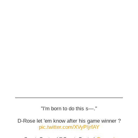
"I'm born to do this s—."
D-Rose let 'em know after his game winner ?
pic.twitter.com/XVyPIjrfAY