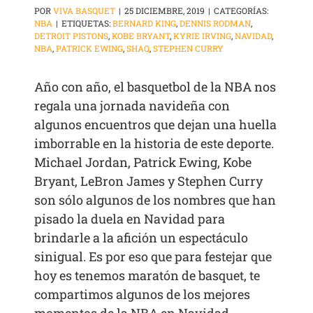
POR
VIVA BASQUET
|
25 DICIEMBRE, 2019
|
CATEGORÍAS:
NBA
|
ETIQUETAS:
BERNARD KING
,
DENNIS RODMAN
,
DETROIT PISTONS
,
KOBE BRYANT
,
KYRIE IRVING
,
NAVIDAD
,
NBA
,
PATRICK EWING
,
SHAQ
,
STEPHEN CURRY
Año con año, el basquetbol de la NBA nos
regala una jornada navideña con
algunos encuentros que dejan una huella
imborrable en la historia de este deporte.
Michael Jordan, Patrick Ewing, Kobe
Bryant, LeBron James y Stephen Curry
son sólo algunos de los nombres que han
pisado la duela en Navidad para
brindarle a la afición un espectáculo
sinigual. Es por eso que para festejar que
hoy es tenemos maratón de basquet, te
compartimos algunos de los mejores
momentos de la NBA en Navidad.