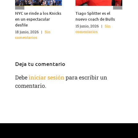
NYC se rinde a los Knicks
Tiago Splitter es el
J
en un espectacular
nuevo coach de Bulls
q
desfile
15 junio, 2026
|
Sin
1
comentarios
c
18 junio, 2026
|
Sin
comentarios
Deja tu comentario
Debe
iniciar sesión
para escribir un
comentario.