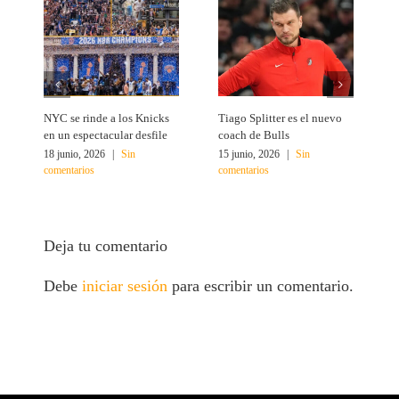
NYC se rinde a los Knicks
Tiago Splitter es el nuevo
J
en un espectacular desfile
coach de Bulls
N
18 junio, 2026
|
Sin
15 junio, 2026
|
Sin
1
comentarios
comentarios
c
Deja tu comentario
Debe
iniciar sesión
para escribir un comentario.