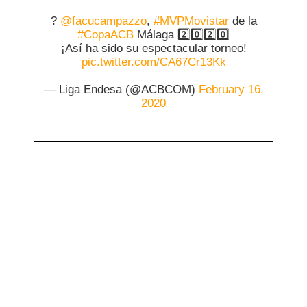
?
@facucampazzo
,
#MVPMovistar
de la
#CopaACB
Málaga 2️⃣0️⃣2️⃣0️⃣
¡Así ha sido su espectacular torneo!
pic.twitter.com/CA67Cr13Kk
— Liga Endesa (@ACBCOM)
February 16,
2020