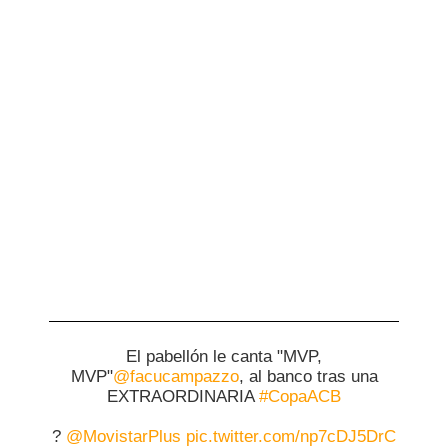
El pabellón le canta "MVP,
MVP"
@facucampazzo
, al banco tras una
EXTRAORDINARIA
#CopaACB
?
@MovistarPlus
pic.twitter.com/np7cDJ5DrC