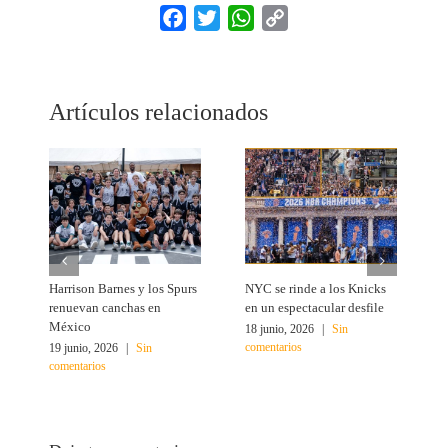
Facebook
Twitter
WhatsApp
Copy
Link
Artículos relacionados
Harrison Barnes y los Spurs
NYC se rinde a los Knicks
T
renuevan canchas en
en un espectacular desfile
c
México
18 junio, 2026
|
Sin
1
comentarios
c
19 junio, 2026
|
Sin
comentarios