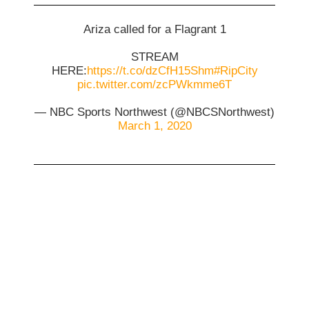
Ariza called for a Flagrant 1
STREAM
HERE:
https://t.co/dzCfH15Shm
#RipCity
pic.twitter.com/zcPWkmme6T
— NBC Sports Northwest (@NBCSNorthwest)
March 1, 2020