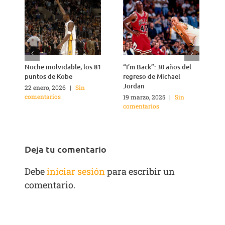
Noche inolvidable, los 81
“I’m Back”: 30 años del
4
puntos de Kobe
regreso de Michael
Jordan
22 enero, 2026
|
Sin
2
comentarios
c
19 marzo, 2025
|
Sin
comentarios
Deja tu comentario
Debe
iniciar sesión
para escribir un
comentario.