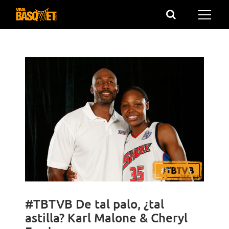
Saltar
al
contenido
#TBTVB De tal palo, ¿tal
astilla? Karl Malone & Cheryl