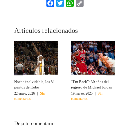
Facebook
Twitter
WhatsApp
Copy
Link
Artículos relacionados
Noche inolvidable, los 81
“I’m Back”: 30 años del
4
puntos de Kobe
regreso de Michael Jordan
M
22 enero, 2026
|
Sin
19 marzo, 2025
|
Sin
2
comentarios
comentarios
c
Deja tu comentario