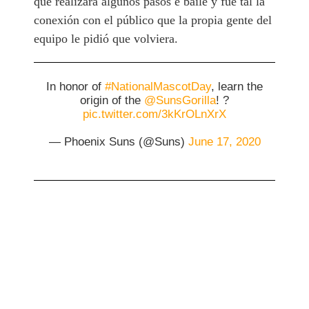
que realizara algunos pasos e baile y fue tal la
conexión con el público que la propia gente del
equipo le pidió que volviera.
In honor of
#NationalMascotDay
, learn the
origin of the
@SunsGorilla
! ?
pic.twitter.com/3kKrOLnXrX
— Phoenix Suns (@Suns)
June 17, 2020