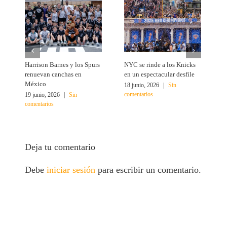
Harrison Barnes y los Spurs
NYC se rinde a los Knicks
T
renuevan canchas en
en un espectacular desfile
c
México
18 junio, 2026
|
Sin
1
comentarios
c
19 junio, 2026
|
Sin
comentarios
Deja tu comentario
Debe
iniciar sesión
para escribir un comentario.