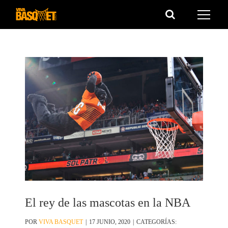
Saltar
al
contenido
El rey de las mascotas en la NBA
POR
VIVA BASQUET
|
17 JUNIO, 2020
|
CATEGORÍAS: