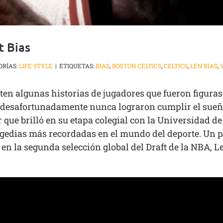
 Bias
ORÍAS:
LIFE STYLE
|
ETIQUETAS:
BIAS
,
BOSTON CELTICS
,
CELTICS
,
LEN BIAS
,
en algunas historias de jugadores que fueron figuras e
e desafortunadamente nunca lograron cumplir el sueño
 que brilló en su etapa colegial con la Universidad d
ragedias más recordadas en el mundo del deporte. Un p
n en la segunda selección global del Draft de la NBA, 