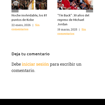
Noche inolvidable, los 81
“I’m Back”: 30 años del
4
puntos de Kobe
regreso de Michael
Jordan
22 enero, 2026
|
Sin
2
comentarios
c
19 marzo, 2025
|
Sin
comentarios
Deja tu comentario
Debe
iniciar sesión
para escribir un
comentario.