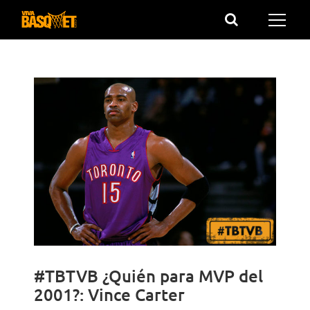
Saltar
al
contenido
#TBTVB ¿Quién para MVP del
2001?: Vince Carter