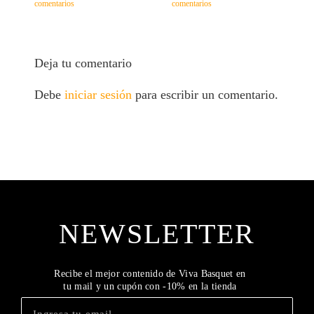
comentarios
comentarios
c
Deja tu comentario
Debe
iniciar sesión
para escribir un comentario.
NEWSLETTER
Recibe el mejor contenido de Viva Basquet en
tu mail y un cupón con -10% en la tienda