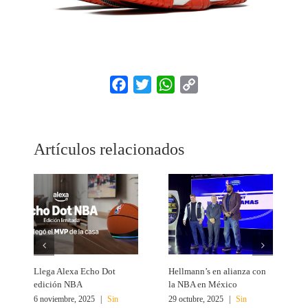
Facebook
Twitter
WhatsApp
Copy
Link
Artículos relacionados
Llega Alexa Echo Dot
Hellmann’s en alianza con
L
edición NBA
la NBA en México
r
6 noviembre, 2025
|
Sin
29 octubre, 2025
|
Sin
1