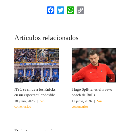
Facebook
Twitter
WhatsApp
Copy
Link
Artículos relacionados
NYC se rinde a los Knicks
Tiago Splitter es el nuevo
J
en un espectacular desfile
coach de Bulls
N
18 junio, 2026
|
Sin
15 junio, 2026
|
Sin
1
comentarios
comentarios
c