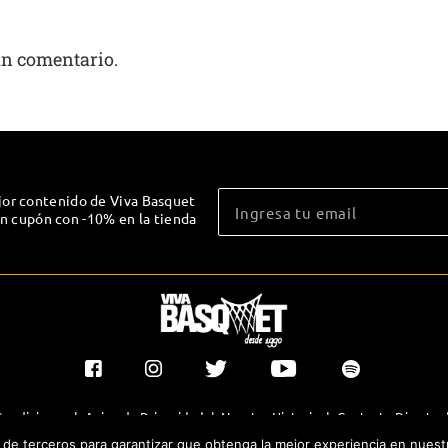
un comentario.
jor contenido de Viva Basquet
un cupón con -10% en la tienda
Condiciones
|
Aviso de Privacidad
|
Nuestra Historia
|
Contacto Directo
y de terceros para garantizar que obtenga la mejor experiencia en nuest