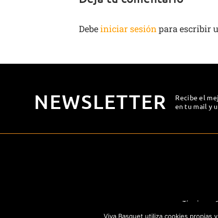
Debe
iniciar sesión
para escribir 
NEWSLETTER
Recibe el me
en tu mail y 
Términos y 
Viva Basquet utiliza cookies propias 