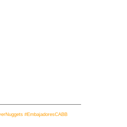
verNuggets
#EmbajadoresCABB