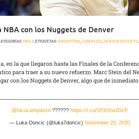
la NBA con los Nuggets de Denver
CATEGORÍAS:
NBA
|
ETIQUETAS:
ARGENTINA
,
CAMPAZZO
,
DENVER NUGGETS
en la que llegaron hasta las Finales de la Conferenci
tico para traer a su nuevo refuerzo. Marc Stein del 
gar con los Nuggets de Denver, algo que de inmediat
@facucampazzo
??????
https://t.co/VEthXw2DcP
— Luka Doncic (@luka7doncic)
November 20, 2020