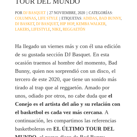
TOUR DEL MUNDO
POR
DJ BASQUET
|
27 NOVIEMBRE, 2020
|
CATEGORÍAS:
COLUMNAS
,
LIFE STYLE
|
ETIQUETAS:
ADIDAS
,
BAD BUNNY
,
DJ BASKET
,
DJ BASQUET
,
HIP HOP
,
KEMBA WALKER
,
LAKERS
,
LIFESTYLE
,
NIKE
,
REGGAETÓN
Ha llegado un viernes más y con él una edición
de su gustada sección DJ Basquet. En esta
ocasión traemos al hombre del momento, Bad
Bunny, quien nos sorprendió con un disco, el
tercero de este 2020, que tiene un sonido más
tirado al trap que al reggaetón. Amado por
unos, odiado por otros, no cabe duda que
el
Conejo es el artista del año y su relación con
el basketbol es cada vez más cercana
. A
continuación, les compartimos las referencias
basketboleras en
EL ÚLTIMO TOUR DEL
MUNDO
, el nuevo disco de Bad Bunny.