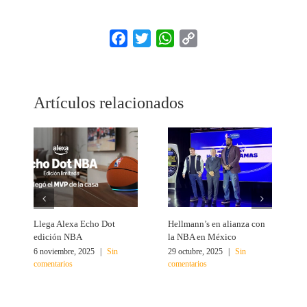
Facebook
Twitter
WhatsApp
Copy
Link
Artículos relacionados
Llega Alexa Echo Dot
Hellmann’s en alianza con
H
edición NBA
la NBA en México
t
6 noviembre, 2025
|
Sin
29 octubre, 2025
|
Sin
2
comentarios
comentarios
c