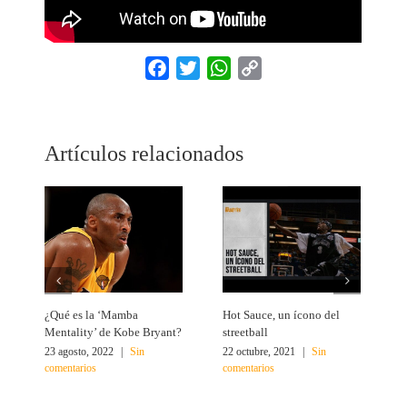
Facebook
Twitter
WhatsApp
Copy
Link
Artículos relacionados
¿Qué es la ‘Mamba
Hot Sauce, un ícono del
L
Mentality’ de Kobe Bryant?
streetball
e
23 agosto, 2022
|
Sin
22 octubre, 2021
|
Sin
1
comentarios
comentarios
c