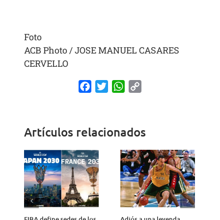
Foto
ACB Photo / JOSE MANUEL CASARES
CERVELLO
Facebook
Twitter
WhatsApp
Copy
Link
Artículos relacionados
FIBA define sedes de los
Adiós a una leyenda,
A