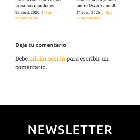
próximos mundiales
murió Oscar Schmidt
22 abril, 2026
|
Sin
17 abril, 2026
|
Sin
4
comentarios
comentarios
c
Deja tu comentario
Debe
iniciar sesión
para escribir un
comentario.
NEWSLETTER