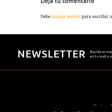
Deja tu comentario
Debe
iniciar sesión
para escribir 
NEWSLETTER
Recibe el me
en tu mail y 
Términos y 