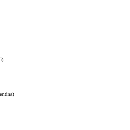
)
á)
entina)