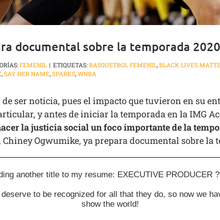
ra documental sobre la temporada 202
ORÍAS:
FEMENIL
|
ETIQUETAS:
BASQUETBOL FEMENIL
,
BLACK LIVES MATT
K
,
SAY HER NAME
,
SPARKS
,
WNBA
de ser noticia, pues el impacto que tuvieron en su e
articular, y antes de iniciar la temporada en la IMG 
er la justicia social un foco importante de la temp
, Chiney Ogwumike, ya prepara documental sobre la
ding another title to my resume: EXECUTIVE PRODUCER 
deserve to be recognized for all that they do, so now we 
show the world!