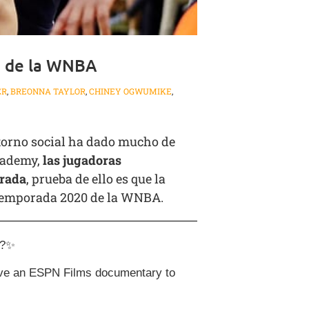
0 de la WNBA
ER
,
BREONNA TAYLOR
,
CHINEY OGWUMIKE
,
ntorno social ha dado mucho de
Academy,
las jugadoras
orada
, prueba de ello es que la
 temporada 2020 de la WNBA.
??✨
have an ESPN Films documentary to