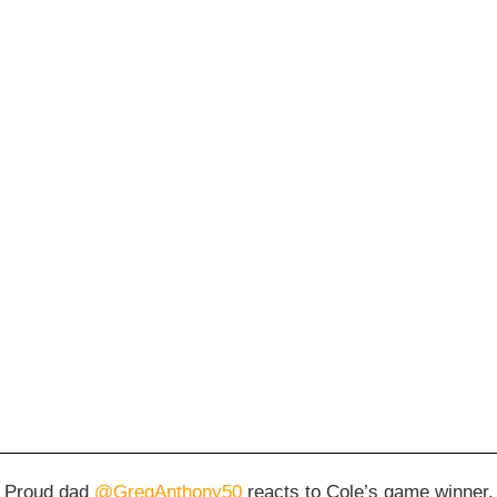
Proud dad
@GregAnthony50
reacts to Cole’s game winner.