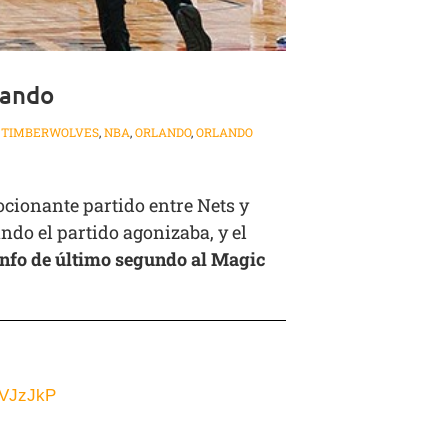
lando
 TIMBERWOLVES
,
NBA
,
ORLANDO
,
ORLANDO
cionante partido entre Nets y
do el partido agonizaba, y el
iunfo de último segundo al Magic
MVJzJkP