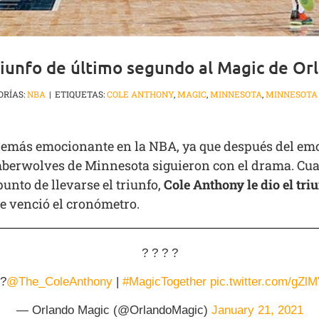
triunfo de último segundo al Magic de Or
ORÍAS:
NBA
|
ETIQUETAS:
COLE ANTHONY
,
MAGIC
,
MINNESOTA
,
MINNESOTA
demás emocionante en la NBA, ya que después del emo
mberwolves de Minnesota siguieron con el drama. Cuan
unto de llevarse el triunfo,
Cole Anthony le dio el tr
ue venció el cronómetro.
? ? ? ?
 ?
@The_ColeAnthony
|
#MagicTogether
pic.twitter.com/gZl
— Orlando Magic (@OrlandoMagic)
January 21, 2021