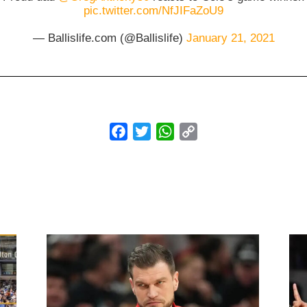
pic.twitter.com/NfJIFaZoU9
— Ballislife.com (@Ballislife)
January 21, 2021
Facebook
Twitter
WhatsApp
Copy
Link