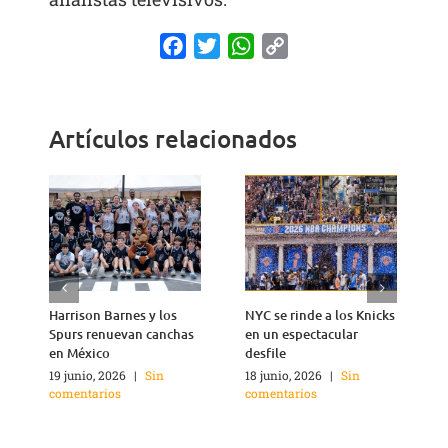
Facebook
Twitter
WhatsApp
Copy
Link
Artículos relacionados
Harrison Barnes y los
NYC se rinde a los Knicks
T
Spurs renuevan canchas
en un espectacular
n
en México
desfile
1
c
19 junio, 2026
|
Sin
18 junio, 2026
|
Sin
comentarios
comentarios