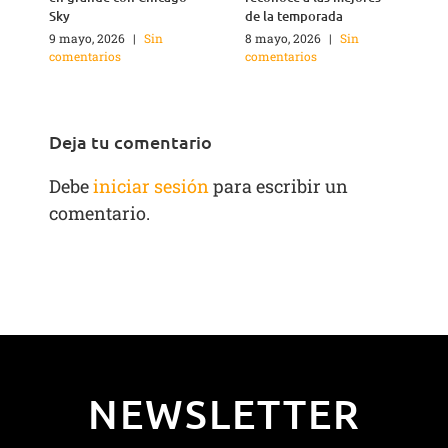
Sky
de la temporada
1
c
9 mayo, 2026
|
Sin
8 mayo, 2026
|
Sin
comentarios
comentarios
Deja tu comentario
Debe
iniciar sesión
para escribir un
comentario.
NEWSLETTER