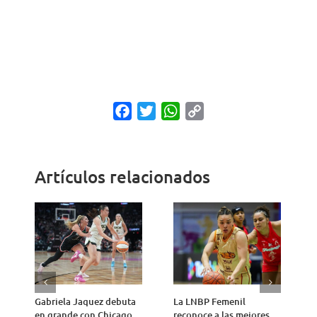
Facebook
Twitter
WhatsApp
Copy
Link
Artículos relacionados
Gabriela Jaquez debuta
La LNBP Femenil
C
en grande con Chicago
reconoce a las mejores
r