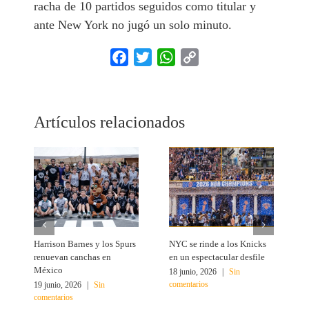
racha de 10 partidos seguidos como titular y
ante New York no jugó un solo minuto.
Facebook
Twitter
WhatsApp
Copy
Link
Artículos relacionados
Harrison Barnes y los Spurs
NYC se rinde a los Knicks
T
renuevan canchas en
en un espectacular desfile
c
México
18 junio, 2026
|
Sin
1
comentarios
c
19 junio, 2026
|
Sin
comentarios