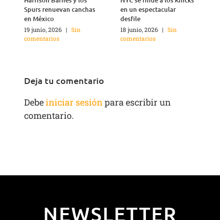
Harrison Barnes y los
NYC se rinde a los Knicks
T
Spurs renuevan canchas
en un espectacular
n
en México
desfile
1
c
19 junio, 2026
|
Sin
18 junio, 2026
|
Sin
comentarios
comentarios
Deja tu comentario
Debe
iniciar sesión
para escribir un
comentario.
NEWSLETTER