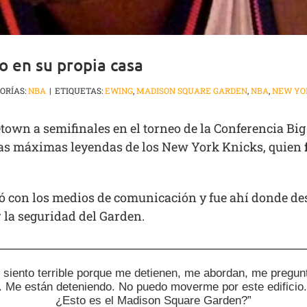
o en su propia casa
ORÍAS:
NBA
|
ETIQUETAS:
EWING
,
MADISON SQUARE GARDEN
,
NBA
,
NEW YO
getown a semifinales en el torneo de la Conferencia Bi
as máximas leyendas de los New York Knicks, quien
 con los medios de comunicación y fue ahí donde des
 la seguridad del Garden.
 siento terrible porque me detienen, me abordan, me pregunt
y. Me están deteniendo. No puedo moverme por este edificio
¿Esto es el Madison Square Garden?”