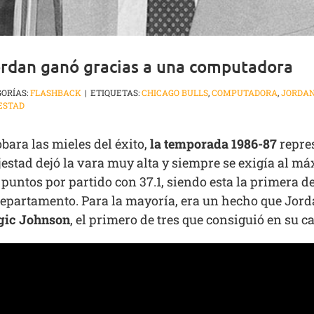
ordan ganó gracias a una computadora
ORÍAS:
FLASHBACK
|
ETIQUETAS:
CHICAGO BULLS
,
COMPUTADORA
,
JORDA
ESTAD
bara las mieles del éxito,
la temporada 1986-87
repres
jestad dejó la vara muy alta y siempre se exigía al 
puntos por partido con 37.1, siendo esta la primera 
e departamento. Para la mayoría, era un hecho que Jorda
ic Johnson
, el primero de tres que consiguió en su ca