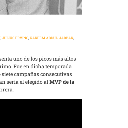
N
,
JULIUS ERVING
,
KAREEM ABDUL-JABBAR
,
enta uno de los picos más altos
máximo. Fue en dicha temporada
de siete campañas consecutivas
n sería el elegido al
MVP de la
rrera.