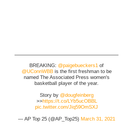
BREAKING:
@paigebueckers1
of
@UConnWBB
is the first freshman to be
named The Associated Press women's
basketball player of the year.
Story by
@dougfeinberg
>>
https://t.co/LYb5ucOBBL
pic.twitter.com/Jiq59OmSXJ
— AP Top 25 (@AP_Top25)
March 31, 2021