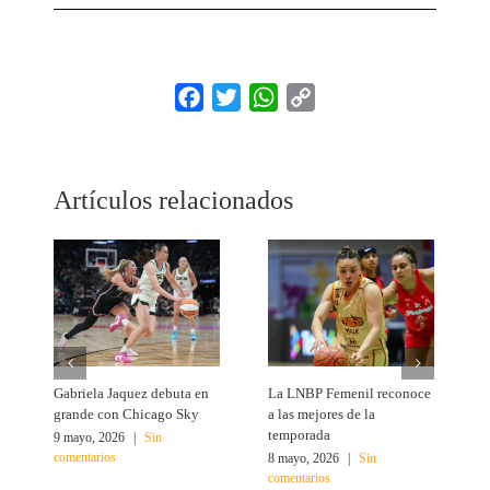
Facebook
Twitter
WhatsApp
Copy
Link
Artículos relacionados
Gabriela Jaquez debuta en
La LNBP Femenil reconoce
T
grande con Chicago Sky
a las mejores de la
c
temporada
G
9 mayo, 2026
|
Sin
comentarios
8 mayo, 2026
|
Sin
3
comentarios
c