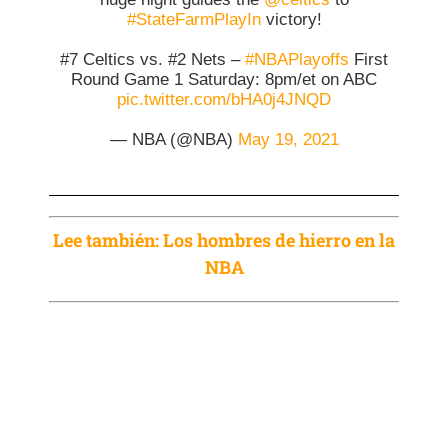
#StateFarmPlayIn
victory!
#7 Celtics vs. #2 Nets –
#NBAPlayoffs
First
Round Game 1 Saturday: 8pm/et on ABC
pic.twitter.com/bHA0j4JNQD
— NBA (@NBA)
May 19, 2021
Lee también: Los hombres de hierro en la
NBA