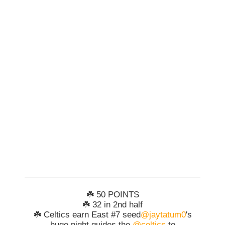
☘️ 50 POINTS
☘️ 32 in 2nd half
☘️ Celtics earn East #7 seed
@jaytatum0
's
huge night guides the
@celtics
to