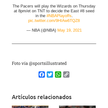
The Pacers will play the Wizards on Thursday
at 8pm/et on TNT to decide the East #8 seed
in the
#NBAPlayoffs
.
pic.twitter.com/9HIAw6TQZ8
— NBA (@NBA)
May 19, 2021
Foto vía @sportsillustrated
Facebook
Twitter
WhatsApp
Copy
Link
Artículos relacionados