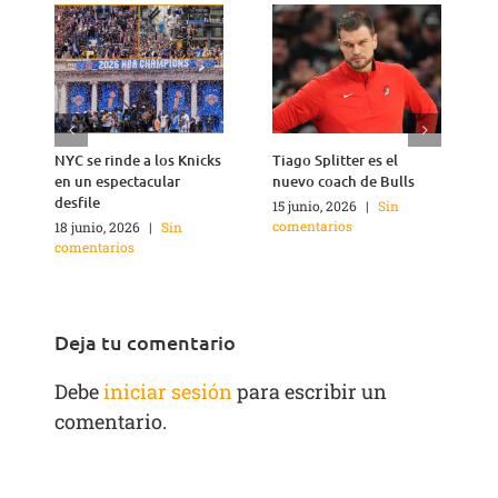
NYC se rinde a los Knicks
Tiago Splitter es el
J
en un espectacular
nuevo coach de Bulls
q
desfile
15 junio, 2026
|
Sin
1
comentarios
c
18 junio, 2026
|
Sin
comentarios
Deja tu comentario
Debe
iniciar sesión
para escribir un
comentario.