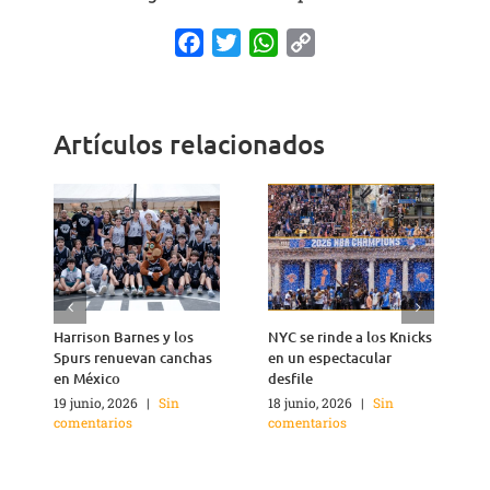
Facebook
Twitter
WhatsApp
Copy
Link
Artículos relacionados
Harrison Barnes y los
NYC se rinde a los Knicks
T
Spurs renuevan canchas
en un espectacular
n
en México
desfile
1
c
19 junio, 2026
|
Sin
18 junio, 2026
|
Sin
comentarios
comentarios