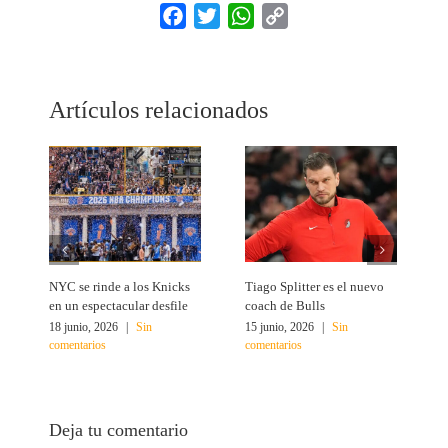
Facebook
Twitter
WhatsApp
Copy
Link
Artículos relacionados
NYC se rinde a los Knicks
Tiago Splitter es el nuevo
J
en un espectacular desfile
coach de Bulls
N
18 junio, 2026
|
Sin
15 junio, 2026
|
Sin
1
comentarios
comentarios
c
Deja tu comentario