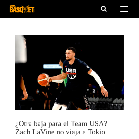
Saltar
al
contenido
¿Otra baja para el Team USA?
Zach LaVine no viaja a Tokio