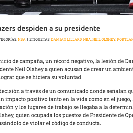
azers despiden a su presidente
TEGORÍAS:
NBA
|
ETIQUETAS:
DAMIAN LILLARD
,
NBA
,
NEIL OLSHEY
,
PORTLAN
nicio de campaña, un récord negativo, la lesión de Da
idente Neil Olshey a quien acusan de crear un ambient
ograr que se hiciera su voluntad.
a decisión a través de un comunicado donde señalan q
 impacto positivo tanto en la vida como en el juego,
ación y los lugares de trabajo se llegaba a la determ
Olshey, quien ocupada los puestos de Presidente de Op
sándolo de violar el código de conducta.