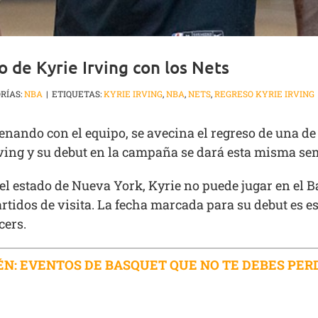
o de Kyrie Irving con los Nets
RÍAS:
NBA
|
ETIQUETAS:
KYRIE IRVING
,
NBA
,
NETS
,
REGRESO KYRIE IRVING
nando con el equipo, se avecina el regreso de una de l
Irving y su debut en la campaña se dará esta misma s
l estado de Nueva York, Kyrie no puede jugar en el Ba
artidos de visita. La fecha marcada para su debut es 
cers.
ÉN: EVENTOS DE BASQUET QUE NO TE DEBES PERD