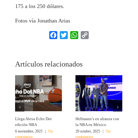
175 a los 250 dólares.
Fotos vía Jonathan Arias
Facebook
Twitter
WhatsApp
Copy
Link
Artículos relacionados
Llega Alexa Echo Dot
Hellmann’s en alianza con
L
edición NBA
la NBA en México
r
6 noviembre, 2025
|
Sin
29 octubre, 2025
|
Sin
1
comentarios
comentarios
c