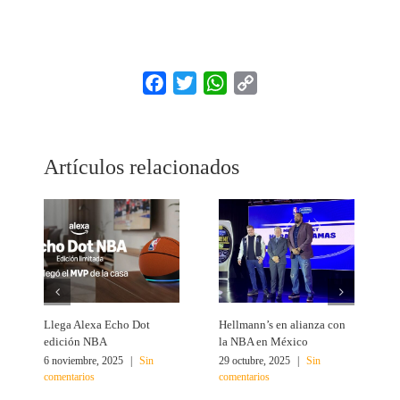
Facebook
Twitter
WhatsApp
Copy
Link
Artículos relacionados
Llega Alexa Echo Dot
Hellmann’s en alianza con
L
edición NBA
la NBA en México
r
6 noviembre, 2025
|
Sin
29 octubre, 2025
|
Sin
1
comentarios
comentarios
c