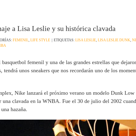
je a Lisa Leslie y su histórica clavada
ORÍAS:
FEMENIL
,
LIFE STYLE
|
ETIQUETAS:
LISA LESLIE
,
LISA LESLIE DUNK
,
N
NBA
el basquetbol femenil y una de las grandes estrellas que dejar
, tendrá unos sneakers que nos recordarán uno de los momento
mplex, Nike lanzará el próximo verano un modelo Dunk Low q
ar una clavada en la WNBA. Fue el 30 de julio del 2002 cuan
 una hazaña.