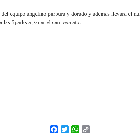
del equipo angelino púrpura y dorado y además llevará el núm
 a las Sparks a ganar el campeonato.
Facebook
Twitter
WhatsApp
Copy
Link