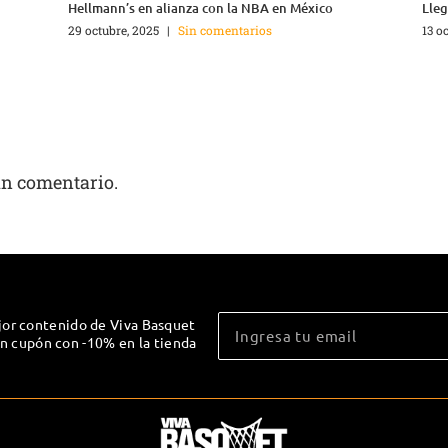
Hellmann’s en alianza con la NBA en México
Lle
29 octubre, 2025
|
Sin comentarios
13 o
un comentario.
jor contenido de Viva Basquet
un cupón con -10% en la tienda