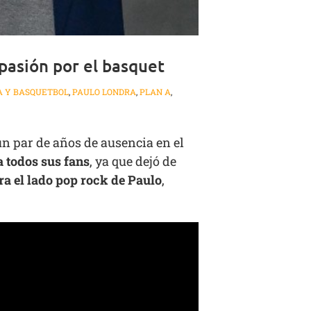
pasión por el basquet
A Y BASQUETBOL
,
PAULO LONDRA
,
PLAN A
,
un par de años de ausencia en el
 todos sus fans
, ya que dejó de
ra el lado pop rock de Paulo
,