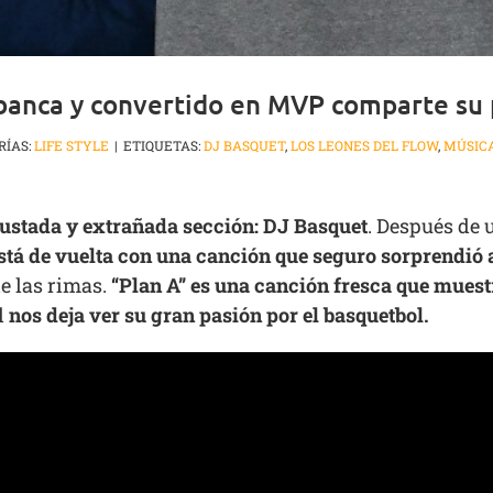
 banca y convertido en MVP comparte su 
RÍAS:
LIFE STYLE
|
ETIQUETAS:
DJ BASQUET
,
LOS LEONES DEL FLOW
,
MÚSIC
ustada y extrañada sección: DJ Basquet
. Después de 
tá de vuelta con una canción que seguro sorprendió a
e las rimas.
“Plan A” es una canción fresca que muest
l
nos deja ver su gran pasión por el basquetbol.