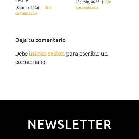
desfile
15 junio, 2026
|
Sin
1
comentarios
c
18 junio, 2026
|
Sin
comentarios
Deja tu comentario
Debe
iniciar sesión
para escribir un
comentario.
NEWSLETTER