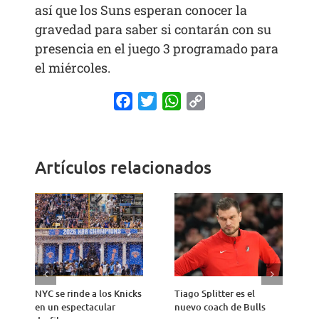
así que los Suns esperan conocer la
gravedad para saber si contarán con su
presencia en el juego 3 programado para
el miércoles.
Facebook
Twitter
WhatsApp
Copy
Link
Artículos relacionados
NYC se rinde a los Knicks
Tiago Splitter es el
J
en un espectacular
nuevo coach de Bulls
q