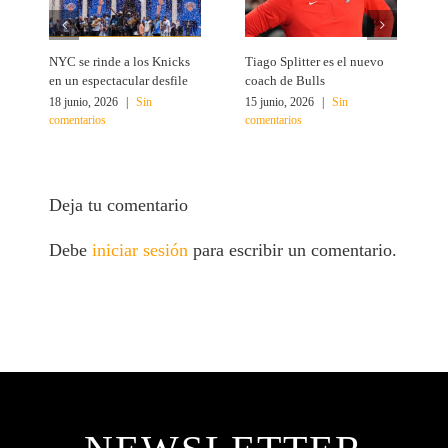
NYC se rinde a los Knicks
Tiago Splitter es el nuevo
J
en un espectacular desfile
coach de Bulls
N
18 junio, 2026
|
Sin
15 junio, 2026
|
Sin
1
comentarios
comentarios
c
Deja tu comentario
Debe
iniciar sesión
para escribir un comentario.