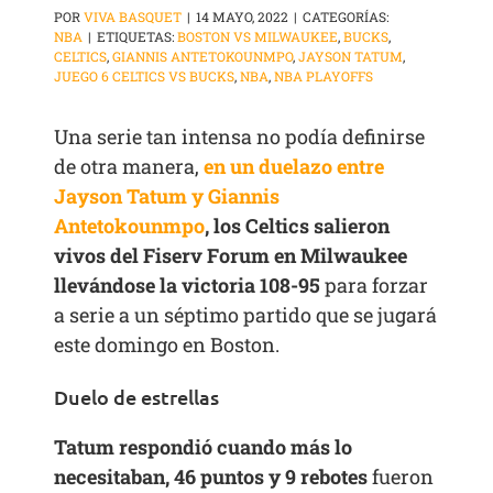
POR
VIVA BASQUET
|
14 MAYO, 2022
|
CATEGORÍAS:
NBA
|
ETIQUETAS:
BOSTON VS MILWAUKEE
,
BUCKS
,
CELTICS
,
GIANNIS ANTETOKOUNMPO
,
JAYSON TATUM
,
JUEGO 6 CELTICS VS BUCKS
,
NBA
,
NBA PLAYOFFS
Una serie tan intensa no podía definirse
de otra manera,
en un duelazo entre
Jayson Tatum y Giannis
Antetokounmpo
, los Celtics salieron
vivos del Fiserv Forum en Milwaukee
llevándose la victoria 108-95
para forzar
a serie a un séptimo partido que se jugará
este domingo en Boston.
Duelo de estrellas
Tatum respondió cuando más lo
necesitaban, 46 puntos y 9 rebotes
fueron