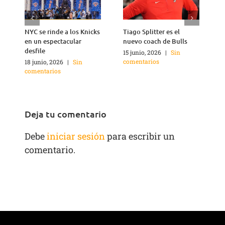
NYC se rinde a los Knicks
Tiago Splitter es el
J
en un espectacular
nuevo coach de Bulls
q
desfile
15 junio, 2026
|
Sin
1
comentarios
c
18 junio, 2026
|
Sin
comentarios
Deja tu comentario
Debe
iniciar sesión
para escribir un
comentario.