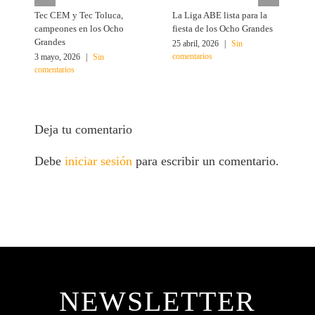
Tec CEM y Tec Toluca,
La Liga ABE lista para la
B
campeones en los Ocho
fiesta de los Ocho Grandes
p
Grandes
25 abril, 2026
|
Sin
1
comentarios
c
3 mayo, 2026
|
Sin
comentarios
Deja tu comentario
Debe
iniciar sesión
para escribir un comentario.
NEWSLETTER