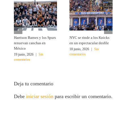
Harrison Barnes y los Spurs
NYC se rinde a los Knicks
T
renuevan canchas en
en un espectacular desfile
c
México
18 junio, 2026
|
Sin
1
comentarios
c
19 junio, 2026
|
Sin
comentarios
Deja tu comentario
Debe
iniciar sesión
para escribir un comentario.